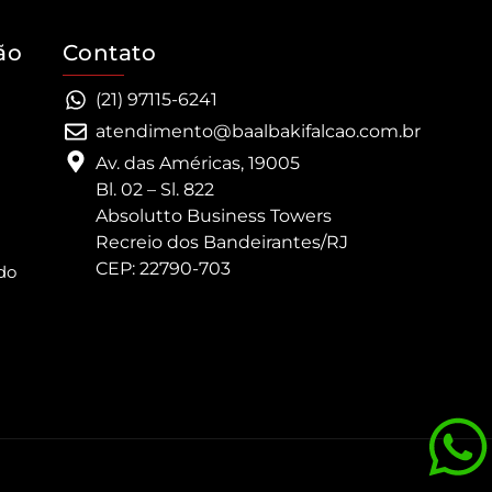
ão
Contato
(21) 97115-6241
atendimento@baalbakifalcao.com.br
Av. das Américas, 19005
Bl. 02 – Sl. 822
Absolutto Business Towers
Recreio dos Bandeirantes/RJ
CEP: 22790-703
do